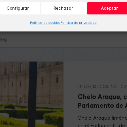
Configurar
Rechazar
Aceptar
Política de cookies
Política de privacidad
EN LOS MEDIOS
,
NOTICI
Chelo Araque, c
Parlamento de 
Chelo Araque Jimén
en el Parlamento de 