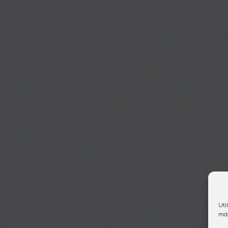
Uti
más