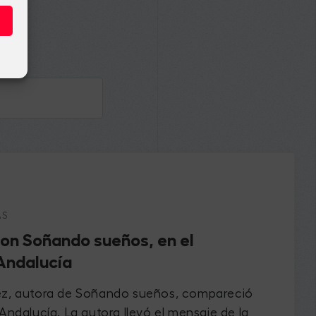
AS
on Soñando sueños, en el
Andalucía
ez, autora de Soñando sueños, compareció
Andalucía. La autora llevó el mensaje de la