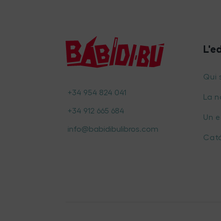
L'e
Qui
+34 954 824 041
La n
+34 912 665 684
Un 
info@babidibulibros.com
Cat