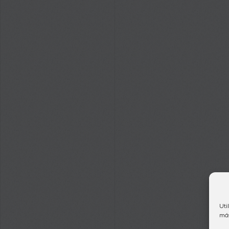
Uti
más