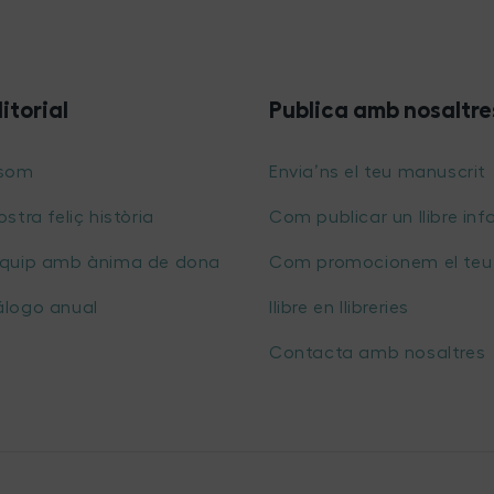
ditorial
Publica amb nosaltre
 som
Envia’ns el teu manuscrit
ostra feliç història
Com publicar un llibre infa
equip amb ànima de dona
Com promocionem el teu
álogo anual
llibre en llibreries
Contacta amb nosaltres