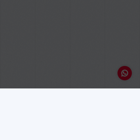
Zones d’enviament
ZONA 1
– Espanya (Península)