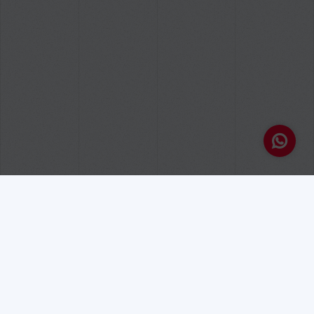
Tutorials per a escriptors
les (Vide)Opinions dels autors
Assessorant des de
l’experiència