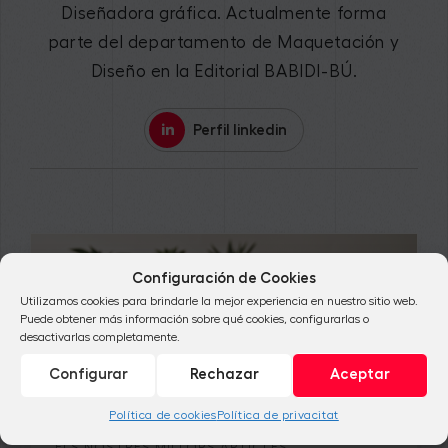
Diseñadora gráfica. Actualmente forma
parte del departamento de Maquetación y
Diseño en la Editorial BABIDI-BÚ.
Perfil linkedin
Configuración de Cookies
Utilizamos cookies para brindarle la mejor experiencia en nuestro sitio web.
Puede obtener más información sobre qué cookies, configurarlas o
desactivarlas completamente.
Configurar
Rechazar
Aceptar
Política de cookies
Política de privacitat
ELS NOSTRES MILLORS ARTÍCLES
,