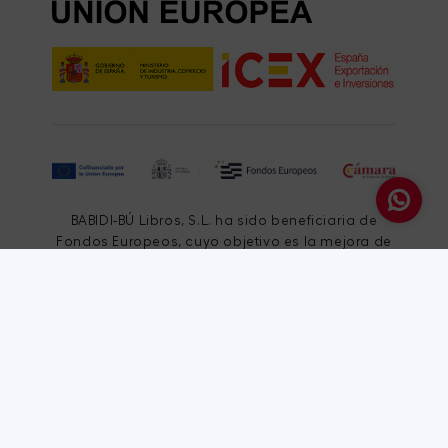
BABIDI-BÚ Libros, S.L. ha sido beneficiaria de
Fondos Europeos, cuyo objetivo es la mejora de
la competitividad de las PYMES, y gracias al cual
ha puesto en marcha un Plan de Acción con el
objetivo de impulsar el uso seguro y fiable del
ciberespacio y la competitividad de las pymes
durante el año 2025. Para ello ha contado con el
apoyo del Programa Pyme Cibersegura de la
Cámara de Comercio de Sevilla.
#EuropaSeSiente”