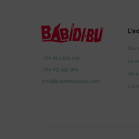
L'e
Qui
+34 954 824 041
La n
+34 912 665 684
Un 
info@babidibulibros.com
Cat