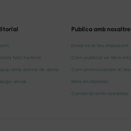
ditorial
Publica amb nosaltre
 som
Envia’ns el teu manuscrit
ostra feliç història
Com publicar un llibre infa
equip amb ànima de dona
Com promocionem el teu
álogo anual
llibre en llibreries
Contacta amb nosaltres