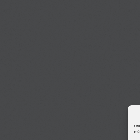
Uti
más