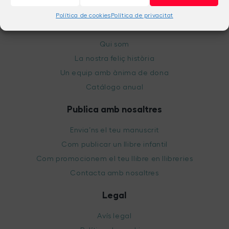
Política de cookies
Política de privacitat
L'editorial
Qui som
La nostra feliç història
Un equip amb ànima de dona
Catálogo anual
Publica amb nosaltres
Envia’ns el teu manuscrit
Com publicar un llibre infantil
Com promocionem el teu llibre en llibreries
Contacta amb nosaltres
Legal
Avís legal