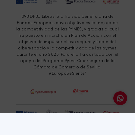
BABIDI-BÚ Libros, S.L. ha sido beneficiaria de
Fondos Europeos, cuyo objetivo es la mejora de
la competitividad de las PYMES, y gracias al cual
ha puesto en marcha un Plan de Acción con el
objetivo de impulsar el uso seguro y fiable del
ciberespacio y la competitividad de las pymes
durante el año 2025. Para ello ha contado con el
apoyo del Programa Pyme Cibersegura de la
Cámara de Comercio de Sevilla.
#EuropaSeSiente”
BABIDI-BÚ Libros, S.L. ha sido beneficiaria de
Fondos Europeos, cuyo objetivo es el refuerzo