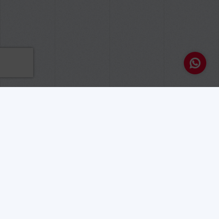
Vuoi far parte della
nostra galleria
internazionale di
illustratori
professionisti?
Se sei interessato a far parte della nostra