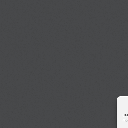
Uti
más