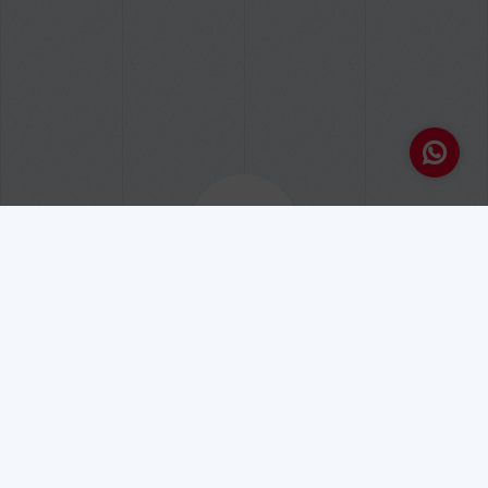
Endereço
Avda. San Francisco Javier, 9, 6ª, 23
Edificio Sevilla 2 - España
VER MAPA