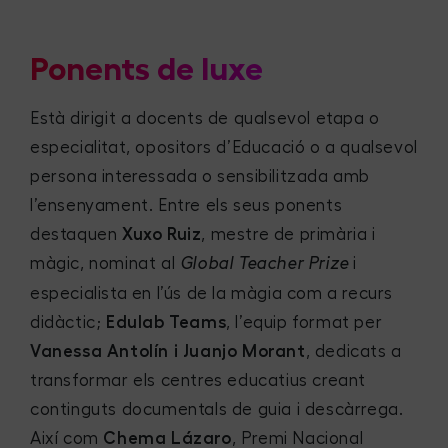
Ponents de luxe
Està dirigit a docents de qualsevol etapa o
especialitat, opositors d’Educació o a qualsevol
persona interessada o sensibilitzada amb
l’ensenyament. Entre els seus ponents
destaquen
Xuxo Ruiz
, mestre de primària i
màgic, nominat al
i
Global Teacher Prize
especialista en l’ús de la màgia com a recurs
didàctic;
Edulab Teams
, l’equip format per
Vanessa Antolín i Juanjo Morant
, dedicats a
transformar els centres educatius creant
continguts documentals de guia i descàrrega.
Així com
Chema Lázaro
, Premi Nacional