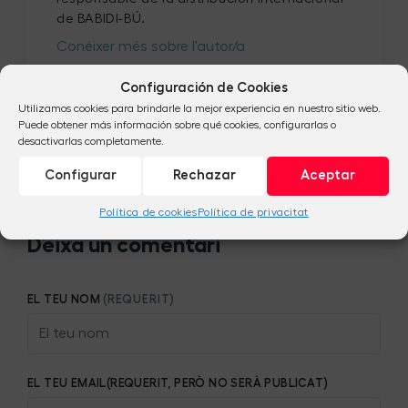
de BABIDI-BÚ.
Conéixer més sobre l'autor/a
Configuración de Cookies
Utilizamos cookies para brindarle la mejor experiencia en nuestro sitio web.
Puede obtener más información sobre qué cookies, configurarlas o
desactivarlas completamente.
Sigues el primer en escriure un comentari.
Configurar
Rechazar
Aceptar
Política de cookies
Política de privacitat
Deixa un comentari
EL TEU NOM
(REQUERIT)
EL TEU EMAIL(REQUERIT, PERÒ NO SERÀ PUBLICAT)