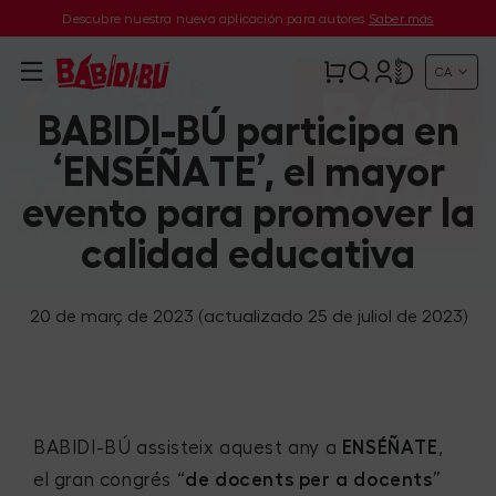
Descubre nuestra nueva aplicación para autores
Saber más
CA
BABIDI-BÚ participa en
‘ENSÉÑATE’, el mayor
evento para promover la
calidad educativa
20 de març de 2023
(actualizado 25 de juliol de 2023)
BABIDI-BÚ assisteix aquest any a
ENSÉÑATE
,
el gran congrés “
de docents per a docents
”