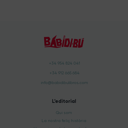
+34 954 824 041
+34 912 665 684
info@babidibulibros.com
L'editorial
Qui som
La nostra feliç història