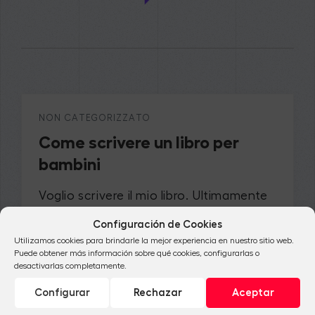
NON CATEGORIZZATO
Come scrivere un libro per
bambini
Voglio scrivere il mio libro. Ultimamente
quest’idea ti è venuta in mente spesso.
Configuración de Cookies
Sei un grande lettore e hai deciso […]
Utilizamos cookies para brindarle la mejor experiencia en nuestro sitio web.
Puede obtener más información sobre qué cookies, configurarlas o
desactivarlas completamente.
Configurar
Rechazar
Aceptar