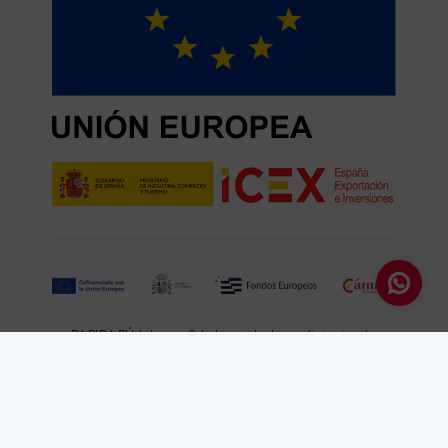
BABIDI-BÚ Libros, S.L. ha sido beneficiaria de
Fondos Europeos, cuyo objetivo es la mejora de
la competitividad de las PYMES, y gracias al cual
ha puesto en marcha un Plan de Acción con el
objetivo de impulsar el uso seguro y fiable del
ciberespacio y la competitividad de las pymes