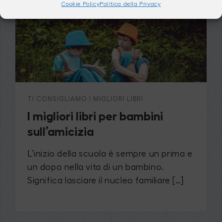
Cookie Policy
Politica della Privacy
TI CONSIGLIAMO I MIGLIORI LIBRI
I migliori libri per bambini
sull’amicizia
L’inizio della scuola è sempre un prima e
un dopo nella vita di un bambino.
Significa lasciare il nucleo familiare […]