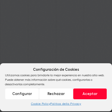
Blog
Configuración de Cookies
Utilizamos cookies para brindarle la mejor experiencia en nuestro sitio web.
Puede obtener más información sobre qué cookies, configurarlas o
En nuestro blog podrás encontrar
desactivarlas completamente.
asesoramiento, consejos y claves para la
Configurar
Rechazar
Aceptar
creación, edición, publicación y promoción de
tu obra.
Cookie Policy
Politica della Privacy