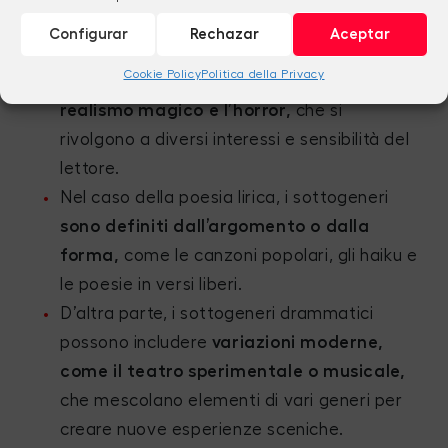
Nella narrativa, ad esempio, oltre ai
Configurar
Rechazar
Aceptar
racconti e ai romanzi,
troviamo
Cookie Policy
Politica della Privacy
sottogeneri come la fantascienza, il
realismo magico e l’horror,
che si
rivolgono a diversi interessi e sensibilità del
lettore.
Nel caso della poesia lirica, i sottogeneri
sono definiti dall’argomento o dalla
forma,
come le canzoni popolari, gli haiku e
le poesie in versi liberi.
D’altra parte, i sottogeneri drammatici
possono includere
variazioni moderne,
come il teatro sperimentale o musicale,
che mescolano elementi di vari generi per
creare nuove esperienze sceniche.