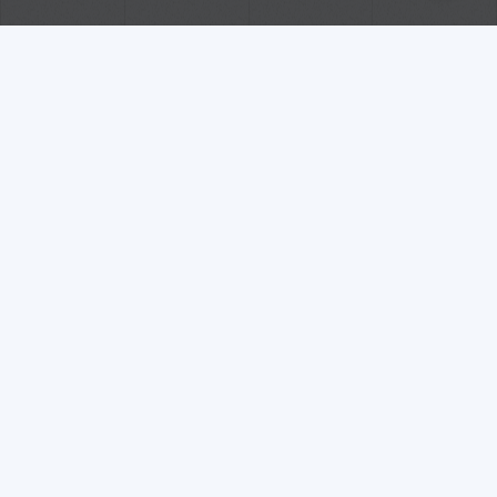
ASSESSORAMENT EDITORIAL
▷ Booktubers, del llibre al
vídeo