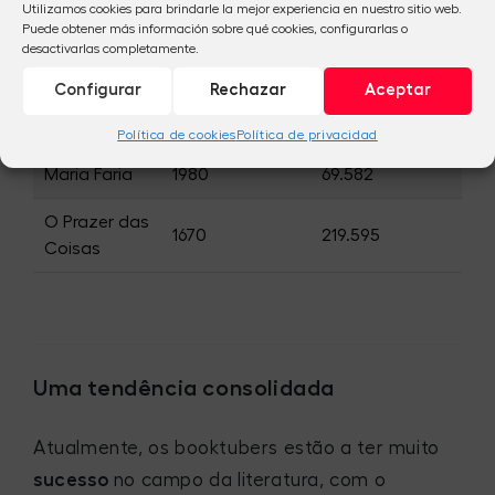
A MULHER
Utilizamos cookies para brindarle la mejor experiencia en nuestro sitio web.
QUE AMA
5760
514.616
Puede obtener más información sobre qué cookies, configurarlas o
desactivarlas completamente.
LIVROS
Configurar
Rechazar
Aceptar
Catarina
2020
131.054
Brito
Política de cookies
Política de privacidad
Maria Faria
1980
69.582
O Prazer das
1670
219.595
Coisas
Uma tendência consolidada
Atualmente, os booktubers estão a ter muito
sucesso
no campo da literatura, com o