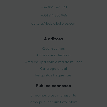
+34 954 824 041
+351 914 283 945
editora@babidibulibros.com
A editora
Quem somos
A nossa feliz história
Uma equipa com alma de mulher
Catálogo anual
Perguntas frequentes
Publica connosco
Envia-nos o teu manuscrito
Como publicar um livro infantil