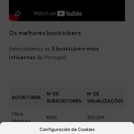
Os melhores booktubers
Selecionámos os
5 booktubers mais
influentes
de Portugal:
Nº DE
Nº DE
BOOKTUBER
SUBSCRITORES
VISUALIZAÇÕES
Filipa
8100
355.309
Marques
Configuración de Cookies