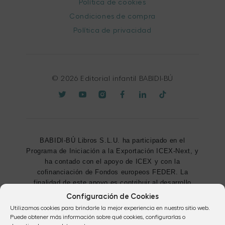
Política de cookies
Condiciones de compra
Política de privacidad
© 2026 Editorial infantil BABIDI-BÚ
BABIDI-BÚ Libros S.L.U. ha participado en el
Programa de Iniciación a la Exportación ICEX-Next, y
ha contado con el apoyo de ICEX y con la
cofinanciación de Fondos europeos FEDER. La
finalidad de este apoyo es contribuir al desarrollo
internacional de la empresa y de su entorno.
Configuración de Cookies
Utilizamos cookies para brindarle la mejor experiencia en nuestro sitio web.
Fondo Europeo de Desarrollo Regional
Puede obtener más información sobre qué cookies, configurarlas o