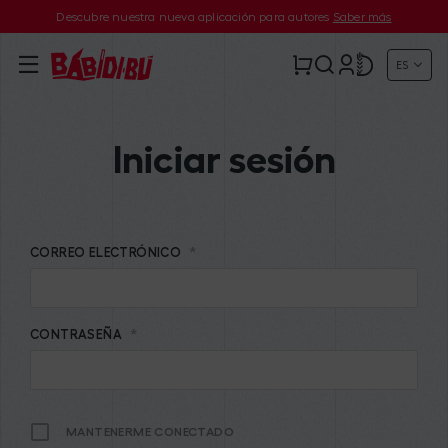
Descubre nuestra nueva aplicación para autores
Saber más
ES
Iniciar sesión
*
CORREO ELECTRÓNICO
*
CONTRASEÑA
MANTENERME CONECTADO