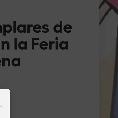
mplares de
n la Feria
ena
er