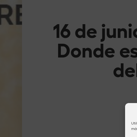
16 de jun
Donde est
de
Uti
más