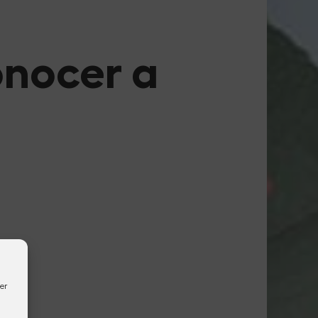
onocer a
er