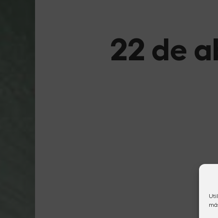
22 de a
Uti
más