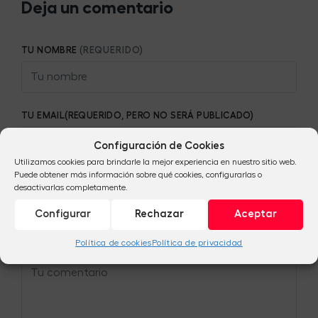
Deja un comentario
TU NOMBRE
(REQUERIDO)
TU EMAIL(REQUERIDO, PERO NO SERÁ PUBLICADO)
Configuración de Cookies
Utilizamos cookies para brindarle la mejor experiencia en nuestro sitio web.
Puede obtener más información sobre qué cookies, configurarlas o
TU SITIO WEB
SI TIENES UNO (NO ES OBLIGATORIO))
desactivarlas completamente.
Configurar
Rechazar
Aceptar
Política de cookies
Política de privacidad
TU COMENTARIO