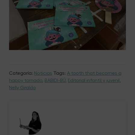
Categoría:
Noticias
Tags:
A tooth that becomes a
happy tornado
,
BABIDI-BÚ
,
Editorial infantil y juvenil
,
Nelly Giraldo