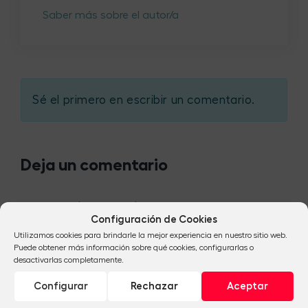
Saber más sobre el autor/a
Sé el primero en escribir un comentario.
Deja un comentario
TU NOMBRE
(REQUERIDO)
Configuración de Cookies
Utilizamos cookies para brindarle la mejor experiencia en nuestro sitio web.
Puede obtener más información sobre qué cookies, configurarlas o
desactivarlas completamente.
TU EMAIL(REQUERIDO, PERO NO SERÁ PUBLICADO)
Configurar
Rechazar
Aceptar