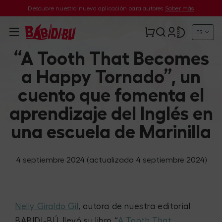
Descubre nuestra nueva aplicación para autores
Saber más
ES
“A Tooth That Becomes
a Happy Tornado”, un
cuento que fomenta el
aprendizaje del Inglés en
una escuela de Marinilla
4 septiembre 2024
(actualizado 4 septiembre 2024)
Nelly Giraldo Gil
, autora de nuestra editorial
BABIDI-BÚ, llevó su libro “
A Tooth That