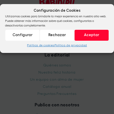
Configuración de Cookies
Utilizamos cookies para brindarle la mejor experiencia en nuestro sitio web.
Puede obtener más información sobre qué cookies, configurarlas o
+34 954 824 041
desactivarlas completamente.
+34 912 665 684
Configurar
Rechazar
Aceptar
info@babidibulibros.com
Política de cookies
Política de privacidad
La editorial
Quiénes somos
Nuestra feliz historia
Un equipo con alma de mujer
Catálogo anual
Preguntas Frecuentes
Publica con nosotros