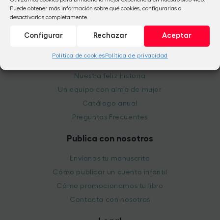
Puede obtener más información sobre qué cookies, configurarlas o
info@babidibulibros.com
desactivarlas completamente.
Configurar
Rechazar
Aceptar
La editorial
Política de cookies
Política de privacidad
Quiénes somos
Nuestra feliz historia
Un equipo con alma de mujer
Catálogo anual
Preguntas Frecuentes
Publica con nosotros
Envíanos tu manuscrito
Cómo publicar un cuento infantil
Cómo promocionamos tu libro
Contacta con nosotras