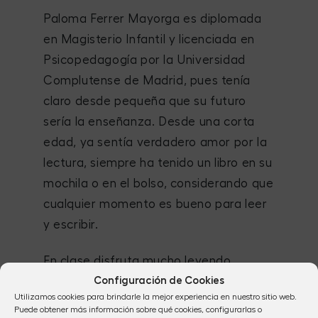
Paloma Ferrer Mayorga es diplomada
en Magisterio Infantil y licenciada en
Psicopedagogía por la Universidad
Complutense de Madrid, pues tenía
claro desde pequeña que su futuro
sería la enseñanza. Desde una corta
edad, ya sentía verdadero amor por la
lectura, siempre ha tenido un libro en su
mochila o en el bolso, considerando que
cualquier momento es bueno para leer
y escribir.
En clase disfruta mucho leyendo
Configuración de Cookies
cuentos a sus pequeños alumnos,
Utilizamos cookies para brindarle la mejor experiencia en nuestro sitio web.
porque considera que es maravilloso
Puede obtener más información sobre qué cookies, configurarlas o