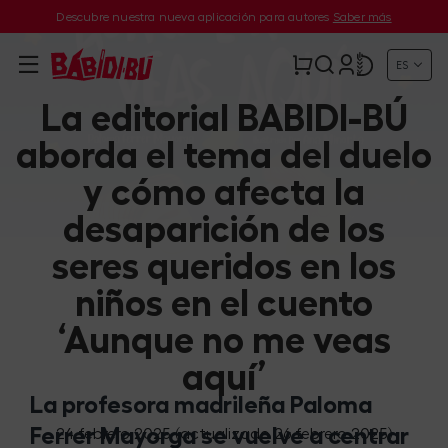
Descubre nuestra nueva aplicación para autores
Saber más
ES
La editorial BABIDI-BÚ
aborda el tema del duelo
y cómo afecta la
desaparición de los
seres queridos en los
niños en el cuento
‘Aunque no me veas
aquí’
La profesora madrileña Paloma
Ferrer Mayorga se vuelve a centrar
24 febrero 2025
(actualizado 26 febrero 2025)