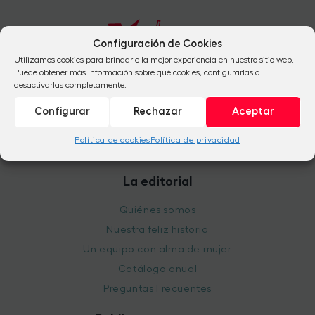
Configuración de Cookies
Utilizamos cookies para brindarle la mejor experiencia en nuestro sitio web.
Puede obtener más información sobre qué cookies, configurarlas o
desactivarlas completamente.
+34 954 824 041
Configurar
Rechazar
Aceptar
+34 912 665 684
info@babidibulibros.com
Política de cookies
Política de privacidad
La editorial
Quiénes somos
Nuestra feliz historia
Un equipo con alma de mujer
Catálogo anual
Preguntas Frecuentes