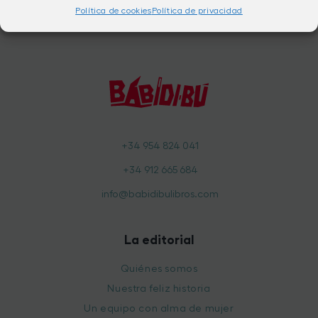
Política de cookies
Política de privacidad
+34 954 824 041
+34 912 665 684
info@babidibulibros.com
La editorial
Quiénes somos
Nuestra feliz historia
Un equipo con alma de mujer