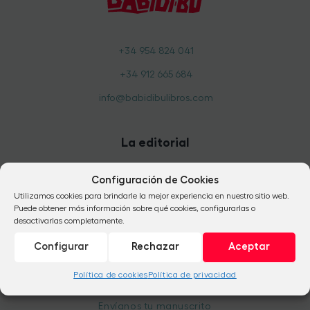
+34 954 824 041
+34 912 665 684
info@babidibulibros.com
La editorial
Quiénes somos
Configuración de Cookies
Nuestra feliz historia
Utilizamos cookies para brindarle la mejor experiencia en nuestro sitio web.
Puede obtener más información sobre qué cookies, configurarlas o
Un equipo con alma de mujer
desactivarlas completamente.
Catálogo anual
Configurar
Rechazar
Aceptar
Preguntas Frecuentes
Política de cookies
Política de privacidad
Publica con nosotros
Envíanos tu manuscrito