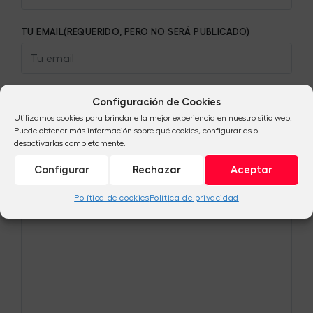
TU EMAIL(REQUERIDO, PERO NO SERÁ PUBLICADO)
TU SITIO WEB
SI TIENES UNO (NO ES OBLIGATORIO))
Configuración de Cookies
Utilizamos cookies para brindarle la mejor experiencia en nuestro sitio web.
Puede obtener más información sobre qué cookies, configurarlas o
desactivarlas completamente.
TU COMENTARIO
Configurar
Rechazar
Aceptar
Política de cookies
Política de privacidad