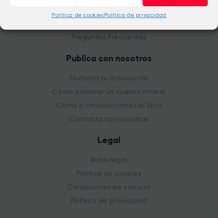
Un equipo con alma de mujer
Política de cookies
Política de privacidad
Catálogo anual
Preguntas Frecuentes
Publica con nosotros
Envíanos tu manuscrito
Cómo publicar un cuento infantil
Cómo promocionamos tu libro
Contacta con nosotras
Legal
Aviso legal
Política de cookies
Condiciones de compra
Política de privacidad