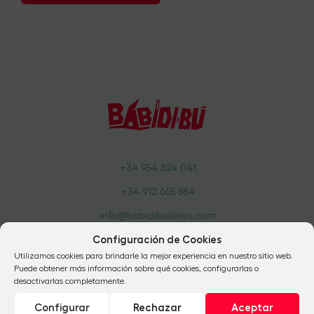
+34 954 824 041
+34 912 665 684
info@babidibulibros.com
Configuración de Cookies
Utilizamos cookies para brindarle la mejor experiencia en nuestro sitio web.
La editorial
Puede obtener más información sobre qué cookies, configurarlas o
desactivarlas completamente.
Quiénes somos
Configurar
Rechazar
Aceptar
Nuestra feliz historia