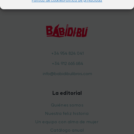
Política de cookies
Política de privacidad
+34 954 824 041
+34 912 665 684
info@babidibulibros.com
La editorial
Quiénes somos
Nuestra feliz historia
Un equipo con alma de mujer
Catálogo anual