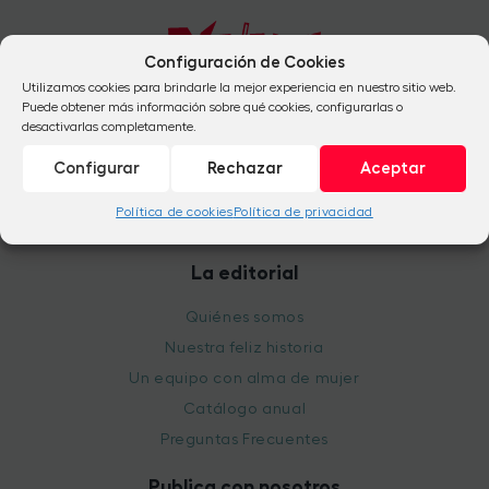
Configuración de Cookies
Utilizamos cookies para brindarle la mejor experiencia en nuestro sitio web.
Puede obtener más información sobre qué cookies, configurarlas o
+34 954 824 041
desactivarlas completamente.
+34 912 665 684
Configurar
Rechazar
Aceptar
info@babidibulibros.com
Política de cookies
Política de privacidad
La editorial
Quiénes somos
Nuestra feliz historia
Un equipo con alma de mujer
Catálogo anual
Preguntas Frecuentes
Publica con nosotros