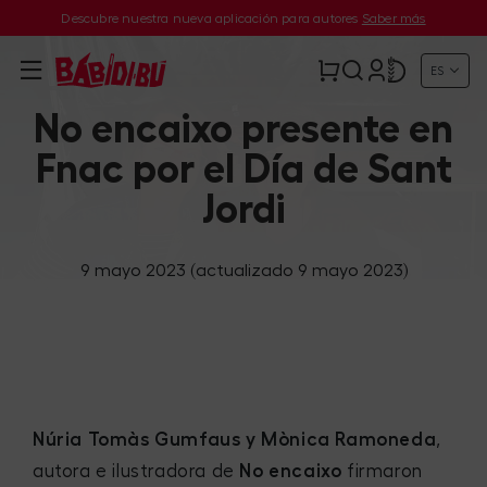
Descubre nuestra nueva aplicación para autores
Saber más
ES
No encaixo presente en
Fnac por el Día de Sant
Jordi
9 mayo 2023
(actualizado 9 mayo 2023)
Núria Tomàs Gumfaus y Mònica Ramoneda
,
autora e ilustradora de
No encaixo
firmaron