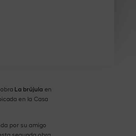
 obra
La brújula
en
bicada en la Casa
tada por su amigo
 esta segunda obra