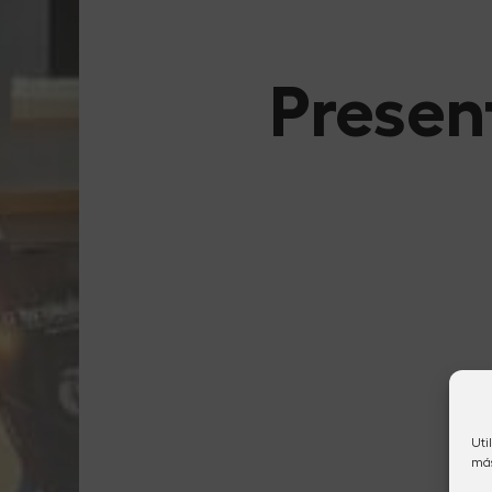
Presen
Uti
más