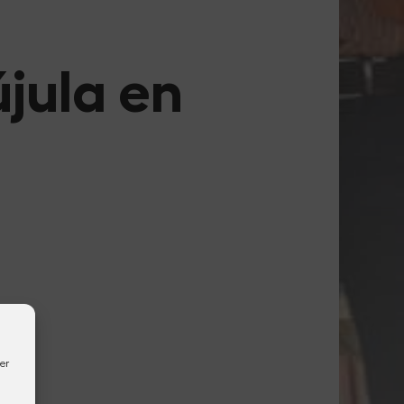
jula en
er