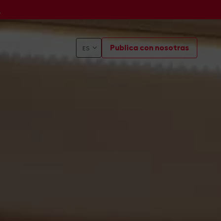
s
Publica con nosotras
ES