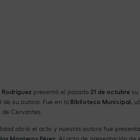
s Rodríguez
presentó el pasado
21 de octubre
su
l de su autora. Fue en la
Biblioteca Municipal,
u
l de Cervantes.
alidad abrió el acto y nuestra autora fue presen
 los Monteros Pérez.
Al acto de presentación de