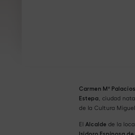
Carmen Mª Palacio
Estepa
, ciudad nata
de la Cultura Migue
El
Alcalde
de la loc
Isidoro Espinosa de