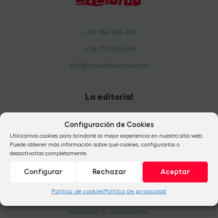
+34 954 824 041
+34 912 665 684
info@babidibulibros.com
La editorial
Quiénes somos
Configuración de Cookies
Nuestra feliz historia
Utilizamos cookies para brindarle la mejor experiencia en nuestro sitio web.
Un equipo con alma de mujer
Puede obtener más información sobre qué cookies, configurarlas o
desactivarlas completamente.
Catálogo anual
Preguntas Frecuentes
Configurar
Rechazar
Aceptar
Publica con nosotros
Política de cookies
Política de privacidad
Envíanos tu manuscrito