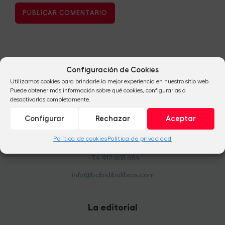
Configuración de Cookies
Utilizamos cookies para brindarle la mejor experiencia en nuestro sitio web.
Puede obtener más información sobre qué cookies, configurarlas o
desactivarlas completamente.
Configurar
Rechazar
Aceptar
Política de cookies
Política de privacidad
+34 954 824 041
+34 912 665 684
info@babidibulibros.com
La editorial