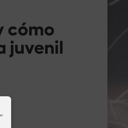
 y cómo
a juvenil
er