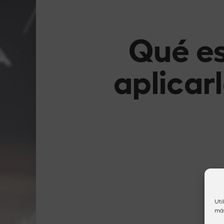
Qué es
aplicarl
Uti
más