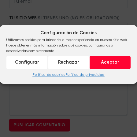
TU SITIO WEB
SI TIENES UNO (NO ES OBLIGATORIO))
Configuración de Cookies
Utilizamos cookies para brindarle la mejor experiencia en nuestro sitio web.
Puede obtener más información sobre qué cookies, configurarlas o
TU COMENTARIO
desactivarlas completamente.
Configurar
Rechazar
Aceptar
Política de cookies
Política de privacidad