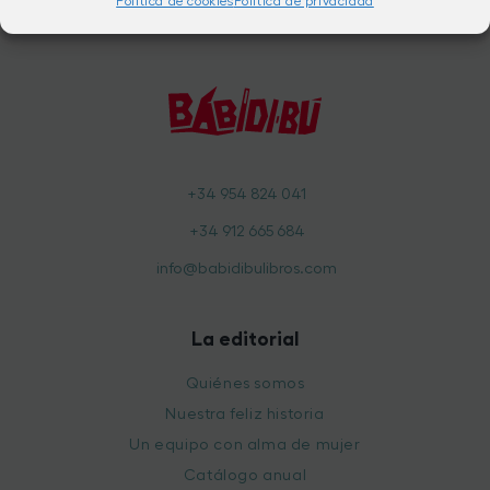
Política de cookies
Política de privacidad
+34 954 824 041
+34 912 665 684
info@babidibulibros.com
La editorial
Quiénes somos
Nuestra feliz historia
Un equipo con alma de mujer
Catálogo anual