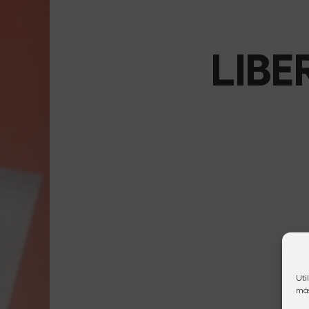
LIBER
Uti
más