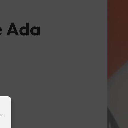
de Ada
er