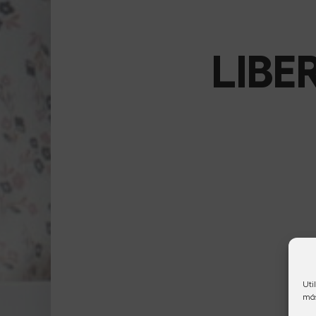
LIBER
Uti
más