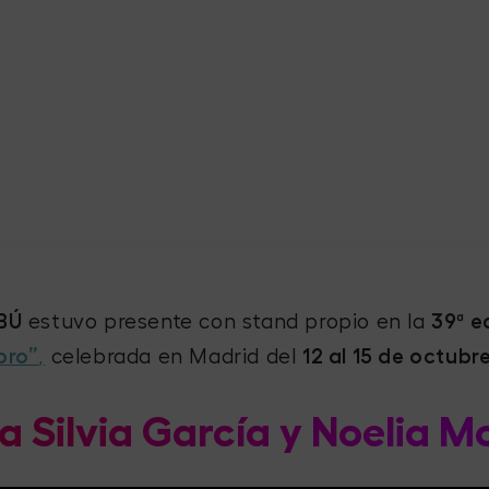
-BÚ
estuvo presente con stand propio en la
39ª e
bro”
,
celebrada en Madrid del
12 al 15 de octubr
 a Silvia García y Noelia M