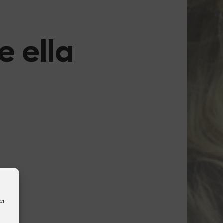
e ella
er