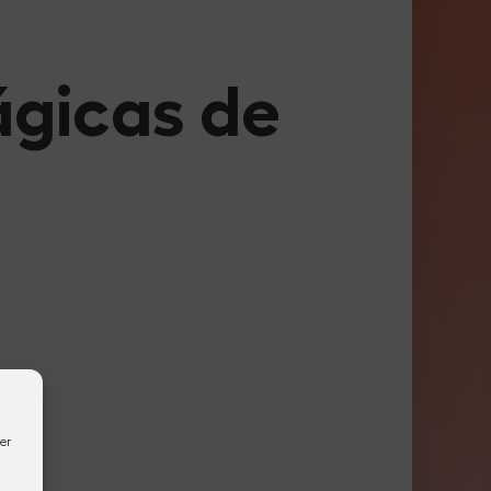
ágicas de
er