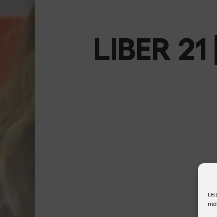
LIBER 21
Uti
más