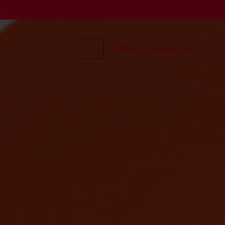
s
Publica con nosotras
ES