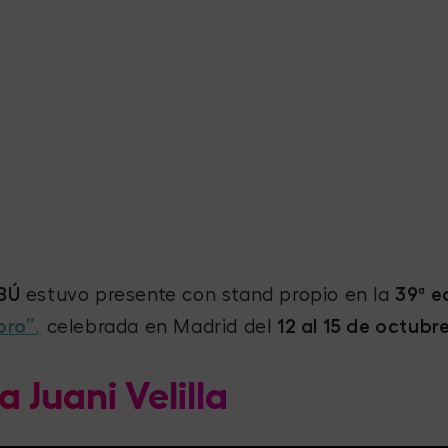
-BÚ
estuvo presente con stand propio en la
39ª e
bro”
,
celebrada en Madrid del
12 al 15 de octubr
a Juani Velilla