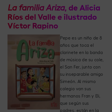
, de Alicia
La familia Ariza
Ríos del Valle e ilustrado
Víctor Rapino
Pepe es un niño de 8
años que toca el
clarinete en la banda
de música de su cole,
el San Fer, junto con
su inseparable amigo
Simeón. Al mismo
colegio van sus
hermanos Fran y Eli,
que según sus
padres, están en la