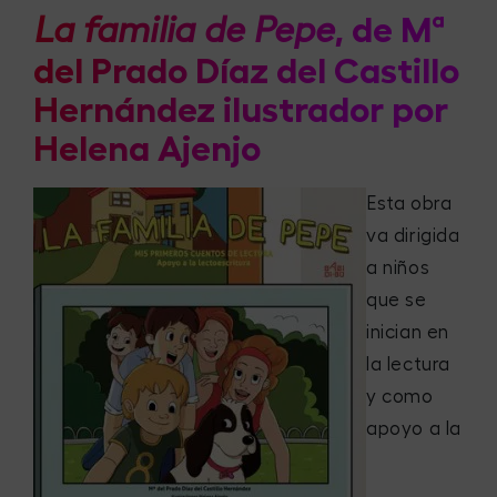
, de Mª
La familia de Pepe
del Prado Díaz del Castillo
Hernández ilustrador por
Helena Ajenjo
Esta obra
va dirigida
a niños
que se
inician en
la lectura
y como
apoyo a la