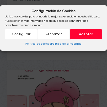
▷ Cómo hacer una frase
Configuración de Cookies
gancho en un libro infantil
Utilizamos cookies para brindarle la mejor experiencia en nuestro sitio web.
Puede obtener más información sobre qué cookies, configurarlas o
desactivarlas completamente.
Todo parece estar en su debido sitio, el
libro que tanto tiempo llevas
Configurar
Rechazar
Aceptar
imaginando hacer realidad empieza a
Política de cookies
Política de privacidad
cobrar vida, […]