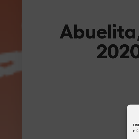
Abuelita
2020
Uti
más