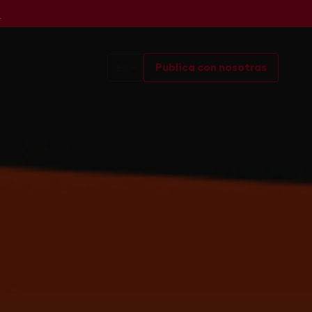
s
Publica con nosotras
ES