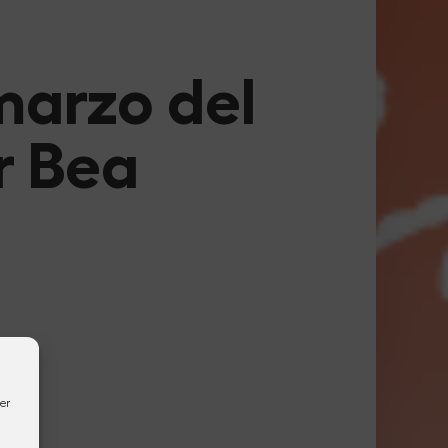
marzo del
r Bea
er