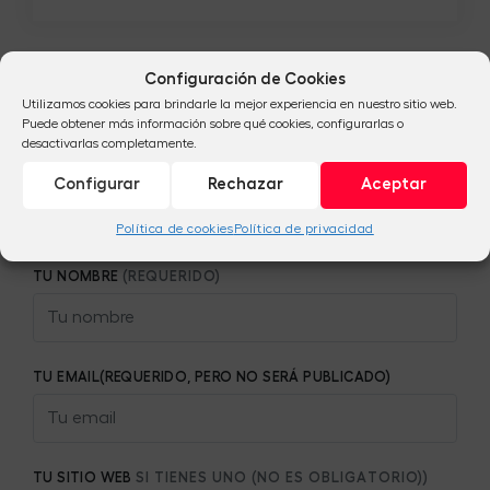
Configuración de Cookies
Utilizamos cookies para brindarle la mejor experiencia en nuestro sitio web.
Sé el primero en escribir un comentario.
Puede obtener más información sobre qué cookies, configurarlas o
desactivarlas completamente.
Configurar
Rechazar
Aceptar
Deja un comentario
Política de cookies
Política de privacidad
TU NOMBRE
(REQUERIDO)
TU EMAIL(REQUERIDO, PERO NO SERÁ PUBLICADO)
TU SITIO WEB
SI TIENES UNO (NO ES OBLIGATORIO))