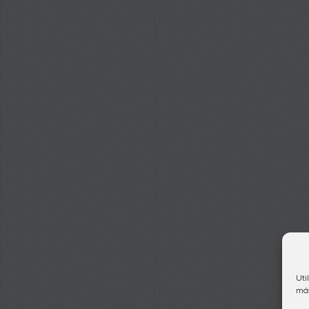
Uti
más