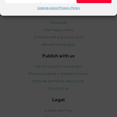
Cookies policy
Privacy Policy
The publishing house
About us
Our happy story
A team with a woman soul
Annual catalogue
Publish with us
Send us your manuscript
How to publish a children’s book
How we promote your book
Contact us
Legal
Legal warning