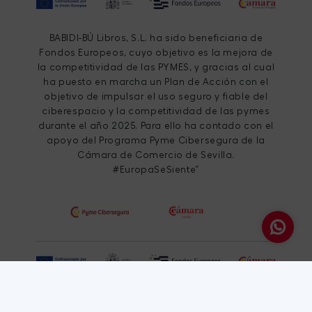
BABIDI-BÚ Libros, S.L. ha sido beneficiaria de
Fondos Europeos, cuyo objetivo es la mejora de
la competitividad de las PYMES, y gracias al cual
ha puesto en marcha un Plan de Acción con el
objetivo de impulsar el uso seguro y fiable del
ciberespacio y la competitividad de las pymes
durante el año 2025. Para ello ha contado con el
apoyo del Programa Pyme Cibersegura de la
Cámara de Comercio de Sevilla.
#EuropaSeSiente”
BABIDI-BÚ Libros, S.L. ha sido beneficiaria de
Fondos Europeos, cuyo objetivo es el refuerzo