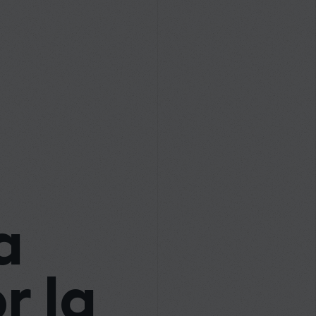
a
r la