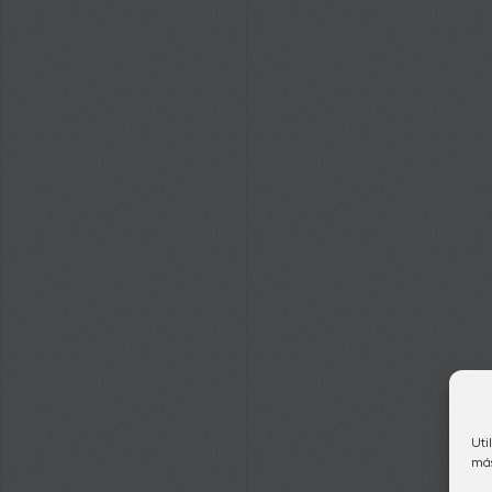
Uti
más