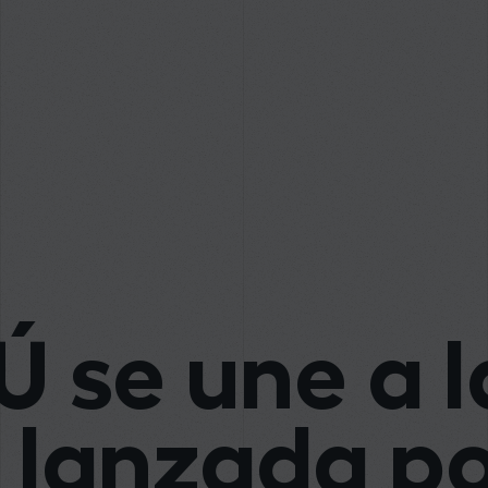
 se une a l
a lanzada po