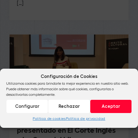
[…]
Configuración de Cookies
Utilizamos cookies para brindarle la mejor experiencia en nuestro sitio web.
Puede obtener más información sobre qué cookies, configurarlas o
desactivarlas completamente.
NOTICIAS
Configurar
Rechazar
Aceptar
Seis amigos y el misterio del
Política de cookies
Política de privacidad
hórreo abandonado,
presentado en El Corte Inglés