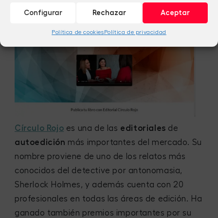
Configurar
Rechazar
Aceptar
Círculo Rojo
Política de cookies
Política de privacidad
Círculo Rojo
es una de las
editoriales
de
autoedición
más importantes del mercado. Su
nombre proviene de uno de los relatos más
conocidos del detective por antonomasia,
Sherlock Holmes, y además cuenta con 20
profesionales en todas las áreas de edición. Ha
ganado también premios importantes por su